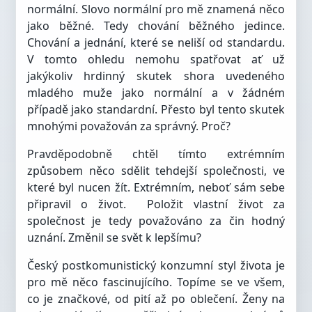
normální. Slovo normální pro mě znamená něco
jako běžné. Tedy chování běžného jedince.
Chování a jednání, které se neliší od standardu.
V tomto ohledu nemohu spatřovat ať už
jakýkoliv hrdinný skutek shora uvedeného
mladého muže jako normální a v žádném
případě jako standardní. Přesto byl tento skutek
mnohými považován za správný. Proč?
Pravděpodobně chtěl tímto extrémním
způsobem něco sdělit tehdejší společnosti, ve
které byl nucen žít. Extrémním, neboť sám sebe
připravil o život.
Položit vlastní život za
společnost je tedy považováno za čin hodný
uznání. Změnil se svět k lepšímu?
Český postkomunistický konzumní styl života je
pro mě něco fascinujícího. Topíme se ve všem,
co je značkové, od pití až po oblečení. Ženy na