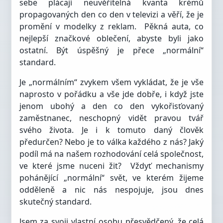
sebe plácají neuvěřitelná kvanta krémů
propagovaných den co den v televizi a věří, že je
promění v modelky z reklam.
Pěkná auta, co
nejlepší značkové oblečení, abyste byli jako
ostatní. Být úspěšný je přece „normální“
standard.
Je „normálním“ zvykem všem vykládat, že je vše
naprosto v pořádku a vše jde dobře, i když jste
jenom ubohý a den co den vykořisťovaný
zaměstnanec, neschopný vidět pravou tvář
svého života. Je i k tomuto daný člověk
předurčen? Nebo je to válka každého z nás? Jaký
podíl má na našem rozhodování celá společnost,
ve které jsme nuceni žit?
Vždyť mechanismy
pohánějící „normální“ svět, ve kterém žijeme
odděleně a nic nás nespojuje, jsou dnes
skutečný standard.
Jsem za svoji vlastní osobu přesvědčený, že celá