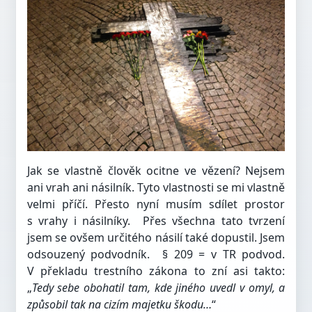
Jak se vlastně člověk ocitne ve vězení? Nejsem
ani vrah ani násilník. Tyto vlastnosti se mi vlastně
velmi příčí. Přesto nyní musím sdílet prostor
s vrahy i násilníky.
Přes všechna tato tvrzení
jsem se ovšem určitého násilí také dopustil. Jsem
odsouzený podvodník.
§ 209 = v TR podvod.
V překladu trestního zákona to zní asi takto:
„
Tedy sebe obohatil tam, kde jiného uvedl v omyl, a
způsobil tak na cizím majetku škodu…
“