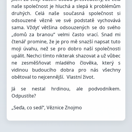
naše společnost je hluchá a slepá k problémům
druhých. Celá naše současná společnost si
odsouzené vězně ve své podstatě vychovává
sama. Vždyť většina odsouzených se do svého
„domů za branou“ velmi často vrací. Snad mi
čtenář promine, že je pro mě snazší napsat tuto
moji úvahu, než se pro dobro naší společnosti
upálit. Nechci tímto nikterak shazovat a už vůbec
ne zesměšňovat mladého člověka, který s
vidinou budoucího dobra pro nás všechny
obětoval to nejcennější.
Vlastní život.
Já se nestal hrdinou, ale podvodníkem.
Odpustíte?
„Seďa, co sedí“, Věznice Znojmo