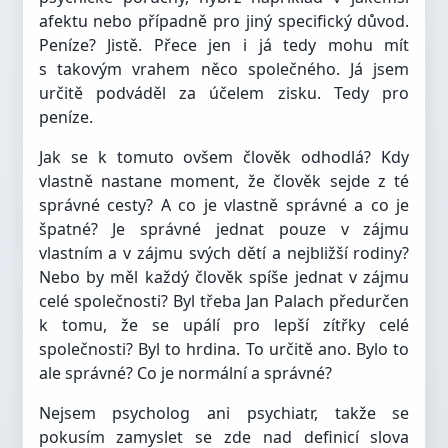
afektu nebo případně pro jiný specifický důvod.
Peníze? Jistě. Přece jen i já tedy mohu mít
s takovým vrahem něco společného. Já jsem
určitě podváděl za účelem zisku. Tedy pro
peníze.
Jak se k tomuto ovšem člověk odhodlá? Kdy
vlastně nastane moment, že člověk sejde z té
správné cesty? A co je vlastně správné a co je
špatné? Je správné jednat pouze v zájmu
vlastním a v zájmu svých dětí a nejbližší rodiny?
Nebo by měl každý člověk spíše jednat v zájmu
celé společnosti? Byl třeba Jan Palach předurčen
k tomu, že se upálí pro lepší zítřky celé
společnosti? Byl to hrdina. To určitě ano. Bylo to
ale správné? Co je normální a správné?
Nejsem psycholog ani psychiatr, takže se
pokusím zamyslet se zde nad definicí slova