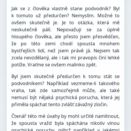
Jak se z člověka vlastně stane podvodník? Byl
k tomuto už předurčen? Nemyslím. Možné to
ovšem skutečně je. Je to otázka, která mě
neskutečně pálí. Nepovažuji se za úplně
hloupého člověka, ale přesto jsem přesvědčen,
že po této zemi chodí spousta mnohem
bystřejších lidí, než jsem právě já. Nejsem tak
zcela nevzdělaný, ale i tak mi pravopis činí lehké
potíže. Vraťme se ovšem malinko zpět.
Byl jsem skutečně předurčen k tomu stát se
podvodníkem? Například vezmeme-li takového
vraha, tak zde samozřejmě může, ale také
nemusí být nějaká psychická porucha, která jej
přiměla spáchat tento zvlášť závažný zločin.
Čtenář této mé úvahy by mohl určitě namítnout,
že spousta vražd byla spáchána nikoliv vinou
psychické poruchy, nýbrž například v jakémsi