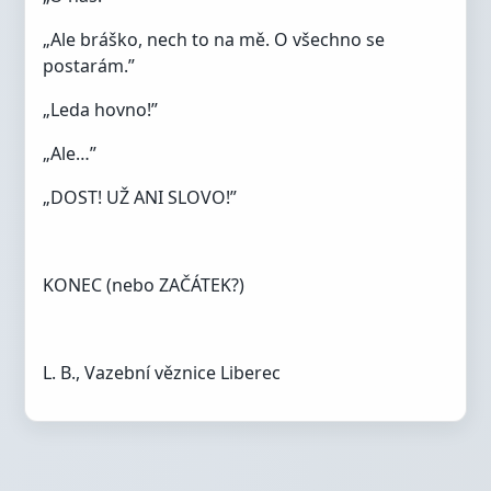
„Ale bráško, nech to na mě. O všechno se
postarám.”
„Leda hovno!”
„Ale…”
„DOST! UŽ ANI SLOVO!”
KONEC (nebo ZAČÁTEK?)
L. B., Vazební věznice Liberec