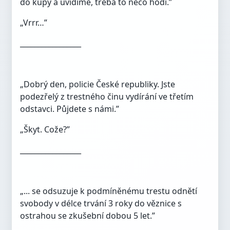
do kupy a uvidíme, třeba to něco hodí.”
„Vrrr…”
_________________
„Dobrý den, policie České republiky. Jste
podezřelý z trestného činu vydírání ve třetím
odstavci. Půjdete s námi.”
„Škyt. Cože?”
_________________
„... se odsuzuje k podmíněnému trestu odnětí
svobody v délce trvání 3 roky do věznice s
ostrahou se zkušební dobou 5 let.”