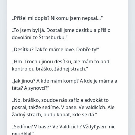
„Přišel mi dopis? Nikomu jsem nepsal…”
„To jsem byl já. Dostali jsme desítku a přišlo
dovolání ze Štrasburku.”
„Desítku? Takže máme love. Dobře ty!”
„Hm. Trochu jinou desítku, ale mám to pod
kontrolou bráško, žádnej strach.”
„Jak jinou? A kde mám komp? A kde je máma a
táta? A synovci?”
„No, bráško, soudce nás zaříz a advokát to
posral, takže sedíme. V base. Ve valdicích. Ale
žádný strach, budu kopat, kde se dá.”
„Sedíme? V base? Ve Valdicích? Vždyť jsem nic
neudělal!”