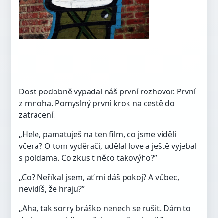
Dost podobně vypadal náš první rozhovor. První
z mnoha. Pomyslný první krok na cestě do
zatracení.
„Hele, pamatuješ na ten film, co jsme viděli
včera? O tom vyděrači, udělal love a ještě vyjebal
s poldama. Co zkusit něco takovýho?”
„Co? Neříkal jsem, ať mi dáš pokoj? A vůbec,
nevidíš, že hraju?”
„Aha, tak sorry bráško nenech se rušit. Dám to