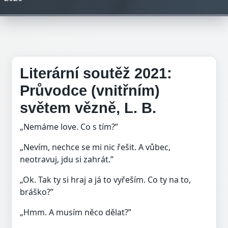
Literární soutěž 2021:
Průvodce (vnitřním)
světem vězně, L. B.
„Nemáme love. Co s tím?”
„Nevím, nechce se mi nic řešit. A vůbec,
neotravuj, jdu si zahrát.”
„Ok. Tak ty si hraj a já to vyřeším. Co ty na to,
bráško?”
„Hmm. A musím něco dělat?”