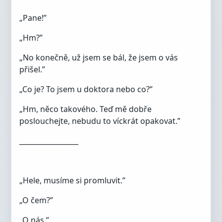
„Pane!”
„Hm?”
„No konečně, už jsem se bál, že jsem o vás
přišel.”
„Co je? To jsem u doktora nebo co?”
„Hm, něco takového. Teď mě dobře
poslouchejte, nebudu to víckrát opakovat.”
_________________
„Hele, musíme si promluvit.”
„O čem?”
„O nás.”