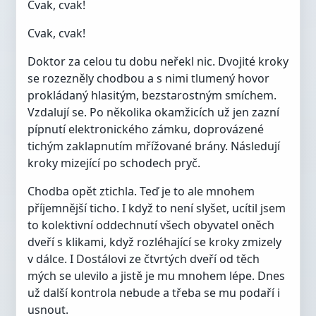
Cvak, cvak!
Cvak, cvak!
Doktor za celou tu dobu neřekl nic. Dvojité kroky
se rozezněly chodbou a s nimi tlumený hovor
prokládaný hlasitým, bezstarostným smíchem.
Vzdalují se. Po několika okamžicích už jen zazní
pípnutí elektronického zámku, doprovázené
tichým zaklapnutím mřížované brány. Následují
kroky mizející po schodech pryč.
Chodba opět ztichla. Teď je to ale mnohem
příjemnější ticho. I když to není slyšet, ucítil jsem
to kolektivní oddechnutí všech obyvatel oněch
dveří s klikami, když rozléhající se kroky zmizely
v dálce. I Dostálovi ze čtvrtých dveří od těch
mých se ulevilo a jistě je mu mnohem lépe. Dnes
už další kontrola nebude a třeba se mu podaří i
usnout.