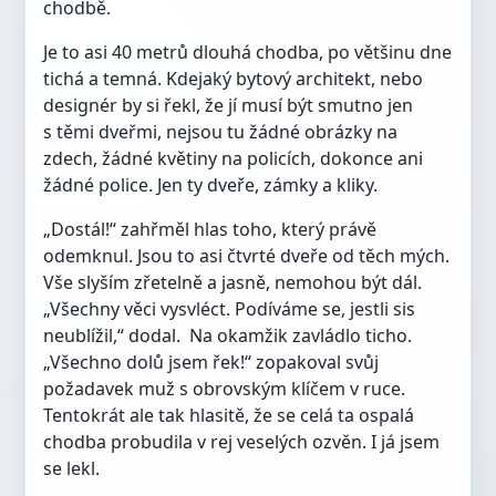
chodbě.
Je to asi 40 metrů dlouhá chodba, po většinu dne
tichá a temná. Kdejaký bytový architekt, nebo
designér by si řekl, že jí musí být smutno jen
s těmi dveřmi, nejsou tu žádné obrázky na
zdech, žádné květiny na policích, dokonce ani
žádné police. Jen ty dveře, zámky a kliky.
„Dostál!“ zahřměl hlas toho, který právě
odemknul. Jsou to asi čtvrté dveře od těch mých.
Vše slyším zřetelně a jasně, nemohou být dál.
„Všechny věci vysvléct. Podíváme se, jestli sis
neublížil,“ dodal. Na okamžik zavládlo ticho.
„Všechno dolů jsem řek!“ zopakoval svůj
požadavek muž s obrovským klíčem v ruce.
Tentokrát ale tak hlasitě, že se celá ta ospalá
chodba probudila v rej veselých ozvěn. I já jsem
se lekl.