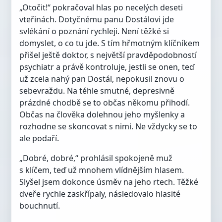
„Otočit!“ pokračoval hlas po necelých deseti
vteřinách. Dotyčnému panu Dostálovi jde
svlékání o poznání rychleji. Není těžké si
domyslet, o co tu jde. S tím hřmotným klíčníkem
přišel ještě doktor, s největší pravděpodobností
psychiatr a právě kontroluje, jestli se onen, teď
už zcela nahý pan Dostál, nepokusil znovu o
sebevraždu. Na téhle smutné, depresivně
prázdné chodbě se to občas někomu přihodí.
Občas na člověka dolehnou jeho myšlenky a
rozhodne se skoncovat s nimi. Ne vždycky se to
ale podaří.
„Dobré, dobré,“ prohlásil spokojeně muž
s klíčem, teď už mnohem vlídnějším hlasem.
Slyšel jsem dokonce úsměv na jeho rtech. Těžké
dveře rychle zaskřípaly, následovalo hlasité
bouchnutí.