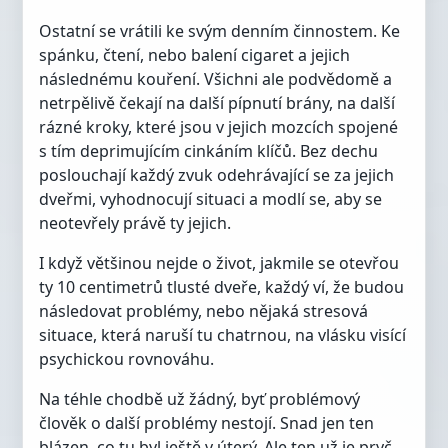
Ostatní se vrátili ke svým denním činnostem. Ke
spánku, čtení, nebo balení cigaret a jejich
následnému kouření. Všichni ale podvědomě a
netrpělivě čekají na další pípnutí brány, na další
rázné kroky, které jsou v jejich mozcích spojené
s tím deprimujícím cinkáním klíčů. Bez dechu
poslouchají každý zvuk odehrávající se za jejich
dveřmi, vyhodnocují situaci a modlí se, aby se
neotevřely právě ty jejich.
I když většinou nejde o život, jakmile se otevřou
ty 10 centimetrů tlusté dveře, každý ví, že budou
následovat problémy, nebo nějaká stresová
situace, která naruší tu chatrnou, na vlásku visící
psychickou rovnováhu.
Na téhle chodbě už žádný, byť problémový
člověk o další problémy nestojí. Snad jen ten
blázen, co tu byl ještě v úterý. Ale ten už je pryč.