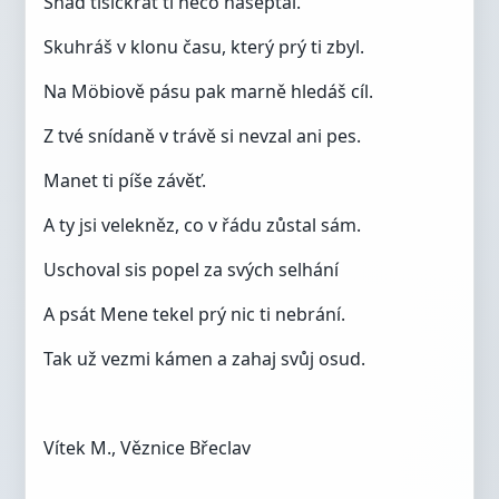
Snad tisíckrát ti něco našeptal.
Skuhráš v klonu času, který prý ti zbyl.
Na Möbiově pásu pak marně hledáš cíl.
Z tvé snídaně v trávě si nevzal ani pes.
Manet ti píše závěť.
A ty jsi velekněz, co v řádu zůstal sám.
Uschoval sis popel za svých selhání
A psát Mene tekel prý nic ti nebrání.
Tak už vezmi kámen a zahaj svůj osud.
Vítek M., Věznice Břeclav