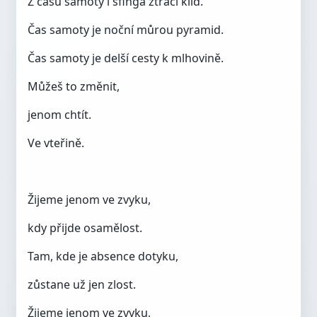
Z času samoty i sfinga ztrácí klid.
Čas samoty je noční můrou pyramid.
Čas samoty je delší cesty k mlhovině.
Můžeš to změnit,
jenom chtít.
Ve vteřině.
Žijeme jenom ve zvyku,
kdy přijde osamělost.
Tam, kde je absence dotyku,
zůstane už jen zlost.
Žijeme jenom ve zvyku,