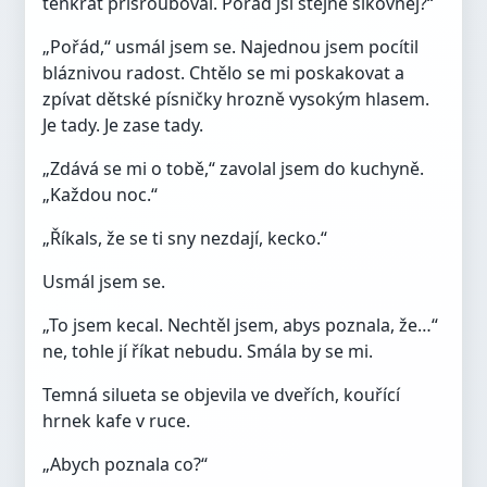
tenkrát přišrouboval. Pořád jsi stejně šikovnej?“
„Pořád,“ usmál jsem se. Najednou jsem pocítil
bláznivou radost. Chtělo se mi poskakovat a
zpívat dětské písničky hrozně vysokým hlasem.
Je tady. Je zase tady.
„Zdává se mi o tobě,“ zavolal jsem do kuchyně.
„Každou noc.“
„Říkals, že se ti sny nezdají, kecko.“
Usmál jsem se.
„To jsem kecal. Nechtěl jsem, abys poznala, že…“
ne, tohle jí říkat nebudu. Smála by se mi.
Temná silueta se objevila ve dveřích, kouřící
hrnek kafe v ruce.
„Abych poznala co?“