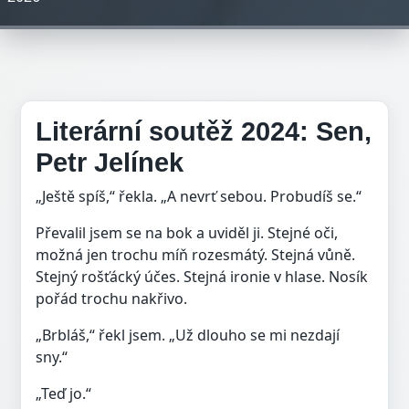
Literární soutěž 2024: Sen,
Petr Jelínek
„Ještě spíš,“ řekla. „A nevrť sebou. Probudíš se.“
Převalil jsem se na bok a uviděl ji. Stejné oči,
možná jen trochu míň rozesmátý. Stejná vůně.
Stejný rošťácký účes. Stejná ironie v hlase. Nosík
pořád trochu nakřivo.
„Brbláš,“ řekl jsem. „Už dlouho se mi nezdají
sny.“
„Teď jo.“