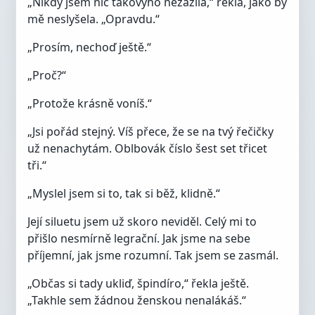
„Nikdy jsem nic takovýho nezažila,“ řekla, jako by
mě neslyšela. „Opravdu.“
„Prosím, nechoď ještě.“
„Proč?“
„Protože krásně voníš.“
„Jsi pořád stejný. Víš přece, že se na tvý řečičky
už nenachytám. Oblbovák číslo šest set třicet
tři.“
„Myslel jsem si to, tak si běž, klidně.“
Její siluetu jsem už skoro neviděl. Celý mi to
přišlo nesmírně legrační. Jak jsme na sebe
příjemní, jak jsme rozumní. Tak jsem se zasmál.
„Občas si tady ukliď, špindíro,“ řekla ještě.
„Takhle sem žádnou ženskou nenalákáš.“