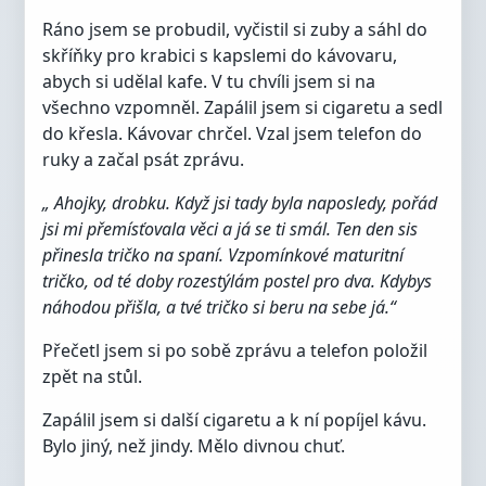
Ráno jsem se probudil, vyčistil si zuby a sáhl do
skříňky pro krabici s kapslemi do kávovaru,
abych si udělal kafe. V tu chvíli jsem si na
všechno vzpomněl. Zapálil jsem si cigaretu a sedl
do křesla. Kávovar chrčel. Vzal jsem telefon do
ruky a začal psát zprávu.
„ Ahojky, drobku. Když jsi tady byla naposledy, pořád
jsi mi přemísťovala věci a já se ti smál. Ten den sis
přinesla tričko na spaní. Vzpomínkové maturitní
tričko, od té doby rozestýlám postel pro dva. Kdybys
náhodou přišla, a tvé tričko si beru na sebe já.“
Přečetl jsem si po sobě zprávu a telefon položil
zpět na stůl.
Zapálil jsem si další cigaretu a k ní popíjel kávu.
Bylo jiný, než jindy. Mělo divnou chuť.