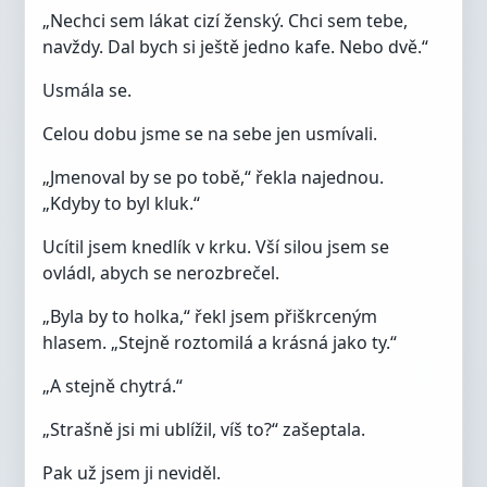
„Nechci sem lákat cizí ženský. Chci sem tebe,
navždy. Dal bych si ještě jedno kafe. Nebo dvě.“
Usmála se.
Celou dobu jsme se na sebe jen usmívali.
„Jmenoval by se po tobě,“ řekla najednou.
„Kdyby to byl kluk.“
Ucítil jsem knedlík v krku. Vší silou jsem se
ovládl, abych se nerozbrečel.
„Byla by to holka,“ řekl jsem přiškrceným
hlasem. „Stejně roztomilá a krásná jako ty.“
„A stejně chytrá.“
„Strašně jsi mi ublížil, víš to?“ zašeptala.
Pak už jsem ji neviděl.