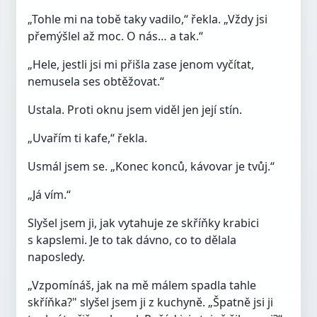
„Tohle mi na tobě taky vadilo,“ řekla. „Vždy jsi
přemýšlel až moc. O nás… a tak.“
„Hele, jestli jsi mi přišla zase jenom vyčítat,
nemusela ses obtěžovat.“
Ustala. Proti oknu jsem viděl jen její stín.
„Uvařím ti kafe,“ řekla.
Usmál jsem se. „Konec konců, kávovar je tvůj.“
„Já vím.“
Slyšel jsem ji, jak vytahuje ze skříňky krabici
s kapslemi. Je to tak dávno, co to dělala
naposledy.
„Vzpomínáš, jak na mě málem spadla tahle
skříňka?" slyšel jsem ji z kuchyně. „Špatně jsi ji