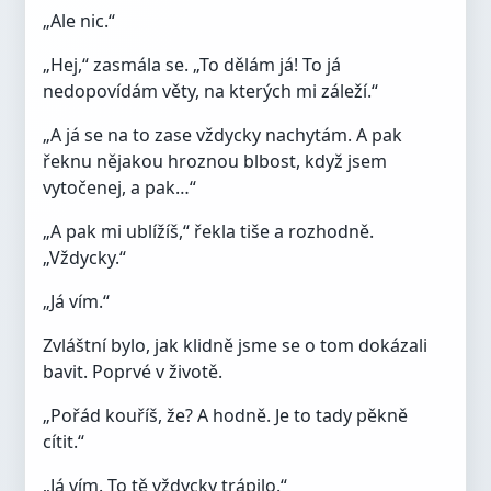
„Ale nic.“
„Hej,“ zasmála se. „To dělám já! To já
nedopovídám věty, na kterých mi záleží.“
„A já se na to zase vždycky nachytám. A pak
řeknu nějakou hroznou blbost, když jsem
vytočenej, a pak…“
„A pak mi ublížíš,“ řekla tiše a rozhodně.
„Vždycky.“
„Já vím.“
Zvláštní bylo, jak klidně jsme se o tom dokázali
bavit. Poprvé v životě.
„Pořád kouříš, že? A hodně. Je to tady pěkně
cítit.“
„Já vím. To tě vždycky trápilo.“