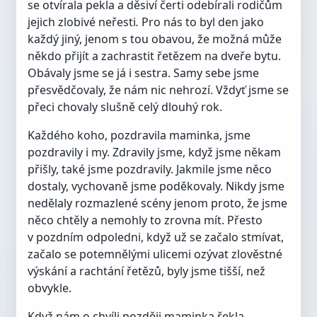
se otvírala pekla a děsiví čerti odebírali rodičům
jejich zlobivé neřesti
.
Pro nás to byl den jako
každý jiný, jenom s tou obavou, že možná může
někdo přijít a zachrastit řetězem na dveře bytu.
Obávaly jsme se já i sestra. Samy sebe jsme
přesvědčovaly, že nám nic nehrozí. Vždyť jsme se
přeci chovaly slušně celý dlouhý rok.
Každého koho, pozdravila maminka, jsme
pozdravily i my. Zdravily jsme, když jsme někam
přišly, také jsme pozdravily. Jakmile jsme něco
dostaly, vychovaně jsme poděkovaly. Nikdy jsme
nedělaly rozmazlené scény jenom proto, že jsme
něco chtěly a nemohly to zrovna mít. Přesto
v pozdním odpoledni, když už se začalo stmívat,
začalo se potemnělými ulicemi ozývat zlověstné
výskání a rachtání řetězů, byly jsme tišší, než
obvykle.
Když nám o chvíli později maminka řekla,