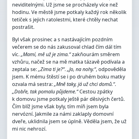
neviditelnými. Už jsme se procházely více než
hodinu. Ve městě jsme potkaly každý rok několik
tetiček s jejich ratolestmi, které chtěly nechat
postrašit.
Byl však prosinec a s nastávajícím pozdním
večerem se do nás zakusoval chlad čím dál tím
víc.
„Mamí, mě už je zima.“
zakňourám směrem
vzhůru, načež se na mě matka tázavě podívala a
zeptala se:
„Zima ti je?“
.
„Jo, na nohy.“
, odpověděla
jsem. K mému štěstí se i po druhém boku matky
ozvala má sestra:
„Mně taky, já už chci domů.“
.
„Dobře, tak pomalu půjdeme.“
Cestou zpátky
k domovu jsme potkaly ještě pár děsivých čertů.
Čím blíž jsme však byly, tím míň jsem byla
nervózní. Jakmile za námi zaklaply domovní
dveře, uklidnila jsem se úplně. Věděla jsem, že už
mi nic nehrozí.