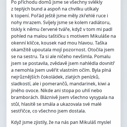
Po příchodu domů jsme se všechny svlékly
z teplých bund a aspoň na chvilku utíkaly
k topení. Pořád ještě jsme měly zkřehlé ruce i
nohy mrazem. Svíjely jsme se kolem radiátoru,
tiskly k němu červené tváře, když v tom mi padl
pohled na malou taštičku s motivem Mikuláše na
okenní kličce, kousek nad mou hlavou. Taška
okamžitě upoutala mojí pozornost. Otočila jsem
se na sestru. Ta si ale ničeho nevšimla. Pomalu
jsem se postavila, zvědavě jsem nahlédla dovnitř
a nemohla jsem uvěřit vlastním očím. Byla plná
nejrůznějších čokoládek, zlatých penízků,
sladkostí, ale i pomerančů, mandarinek, kiwi a
jiného ovoce. Nikde ani stopa po uhlí nebo
bramborách. Bláznivě jsem všechno vysypala na
stůl, hlasitě se smála a ukazovala své malé
sestřičce, co všechno jsem dostala.
Když jsme zjistily, že na nás pan Mikuláš myslel