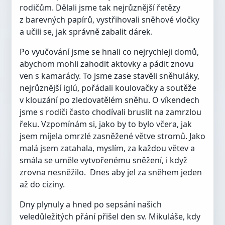
rodičům. Dělali jsme tak nejrůznější řetězy
z barevných papírů, vystřihovali sněhové vločky
a učili se, jak správně zabalit dárek.
Po vyučování jsme se hnali co nejrychleji domů,
abychom mohli zahodit aktovky a pádit znovu
ven s kamarády. To jsme zase stavěli sněhuláky,
nejrůznější iglú, pořádali koulovačky a soutěže
v klouzání po zledovatělém sněhu. O víkendech
jsme s rodiči často chodívali bruslit na zamrzlou
řeku. Vzpomínám si, jako by to bylo včera, jak
jsem míjela omrzlé zasněžené větve stromů. Jako
malá jsem zatahala, myslím, za každou větev a
smála se uměle vytvořenému sněžení, i když
zrovna nesněžilo. Dnes aby jel za sněhem jeden
až do ciziny.
Dny plynuly a hned po sepsání našich
veledůležitých přání přišel den sv. Mikuláše, kdy