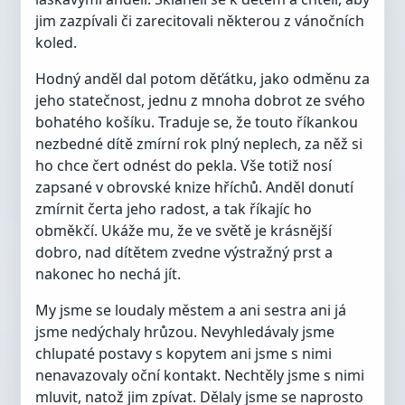
jim zazpívali či zarecitovali některou z vánočních
koled.
Hodný anděl dal potom děťátku, jako odměnu za
jeho statečnost, jednu z mnoha dobrot ze svého
bohatého košíku. Traduje se, že touto říkankou
nezbedné dítě zmírní rok plný neplech, za něž si
ho chce čert odnést do pekla. Vše totiž nosí
zapsané v obrovské knize hříchů. Anděl donutí
zmírnit čerta jeho radost, a tak říkajíc ho
obměkčí. Ukáže mu, že ve světě je krásnější
dobro, nad dítětem zvedne výstražný prst a
nakonec ho nechá jít.
My jsme se loudaly městem a ani sestra ani já
jsme nedýchaly hrůzou. Nevyhledávaly jsme
chlupaté postavy s kopytem ani jsme s nimi
nenavazovaly oční kontakt. Nechtěly jsme s nimi
mluvit, natož jim zpívat. Dělaly jsme se naprosto