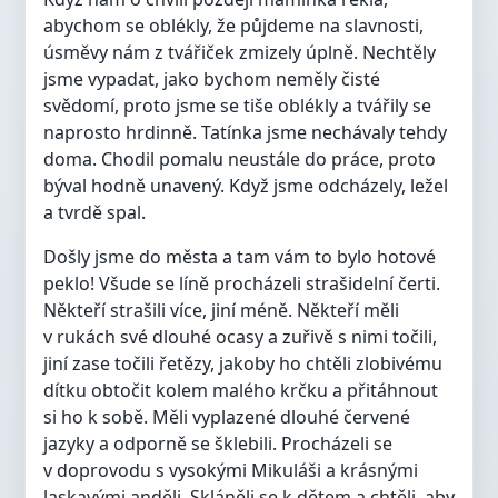
abychom se oblékly, že půjdeme na slavnosti,
úsměvy nám z tvářiček zmizely úplně. Nechtěly
jsme vypadat, jako bychom neměly čisté
svědomí, proto jsme se tiše oblékly a tvářily se
naprosto hrdinně. Tatínka jsme nechávaly tehdy
doma. Chodil pomalu neustále do práce, proto
býval hodně unavený. Když jsme odcházely, ležel
a tvrdě spal.
Došly jsme do města a tam vám to bylo hotové
peklo! Všude se líně procházeli strašidelní čerti.
Někteří strašili více, jiní méně. Někteří měli
v rukách své dlouhé ocasy a zuřivě s nimi točili,
jiní zase točili řetězy, jakoby ho chtěli zlobivému
dítku obtočit kolem malého krčku a přitáhnout
si ho k sobě. Měli vyplazené dlouhé červené
jazyky a odporně se šklebili. Procházeli se
v doprovodu s vysokými Mikuláši a krásnými
laskavými anděli. Skláněli se k dětem a chtěli, aby