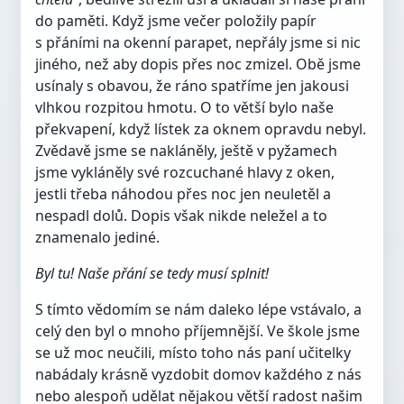
do paměti. Když jsme večer položily papír
s přáními na okenní parapet, nepřály jsme si nic
jiného, než aby dopis přes noc zmizel. Obě jsme
usínaly s obavou, že ráno spatříme jen jakousi
vlhkou rozpitou hmotu. O to větší bylo naše
překvapení, když lístek za oknem opravdu nebyl.
Zvědavě jsme se nakláněly, ještě v pyžamech
jsme vykláněly své rozcuchané hlavy z oken,
jestli třeba náhodou přes noc jen neuletěl a
nespadl dolů. Dopis však nikde neležel a to
znamenalo jediné.
Byl tu! Naše přání se tedy musí splnit!
S tímto vědomím se nám daleko lépe vstávalo, a
celý den byl o mnoho příjemnější. Ve škole jsme
se už moc neučili, místo toho nás paní učitelky
nabádaly krásně vyzdobit domov každého z nás
nebo alespoň udělat nějakou větší radost našim