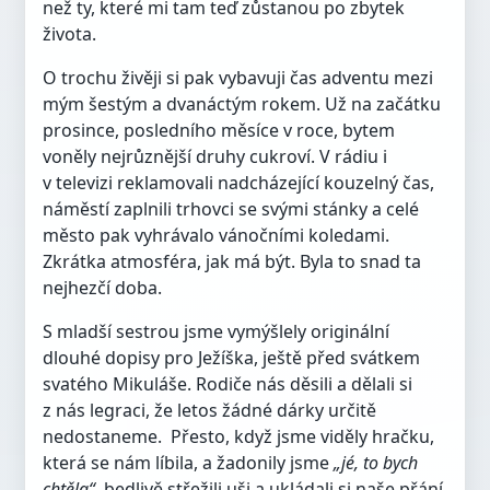
než ty, které mi tam teď zůstanou po zbytek
života.
O trochu živěji si pak vybavuji čas adventu mezi
mým šestým a dvanáctým rokem. Už na začátku
prosince, posledního měsíce v roce, bytem
voněly nejrůznější druhy cukroví. V rádiu i
v televizi reklamovali nadcházející kouzelný čas,
náměstí zaplnili trhovci se svými stánky a celé
město pak vyhrávalo vánočními koledami.
Zkrátka atmosféra, jak má být. Byla to snad ta
nejhezčí doba.
S mladší sestrou jsme vymýšlely originální
dlouhé dopisy pro Ježíška, ještě před svátkem
svatého Mikuláše. Rodiče nás děsili a dělali si
z nás legraci, že letos žádné dárky určitě
nedostaneme. Přesto, když jsme viděly hračku,
která se nám líbila, a žadonily jsme
„jé, to bych
chtěla“
, bedlivě střežili uši a ukládali si naše přání