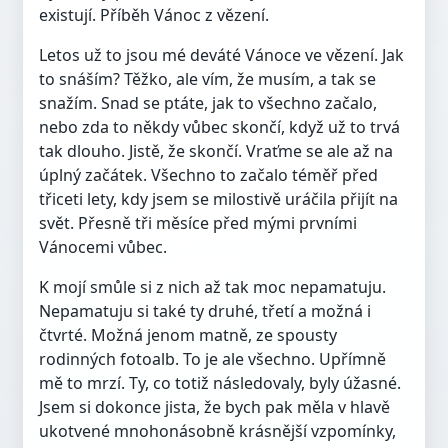
existují. Příběh Vánoc z vězení.
Letos už to jsou mé deváté Vánoce ve vězení. Jak
to snáším? Těžko, ale vím, že musím, a tak se
snažím. Snad se ptáte, jak to všechno začalo,
nebo zda to někdy vůbec skončí, když už to trvá
tak dlouho. Jistě, že skončí. Vraťme se ale až na
úplný začátek. Všechno to začalo téměř před
třiceti lety, kdy jsem se milostivě uráčila přijít na
svět. Přesně tři měsíce před mými prvními
Vánocemi vůbec.
K mojí smůle si z nich až tak moc nepamatuju.
Nepamatuju si také ty druhé, třetí a možná i
čtvrté. Možná jenom matně, ze spousty
rodinných fotoalb. To je ale všechno. Upřímně
mě to mrzí. Ty, co totiž následovaly, byly úžasné.
Jsem si dokonce jista, že bych pak měla v hlavě
ukotvené mnohonásobně krásnější vzpomínky,