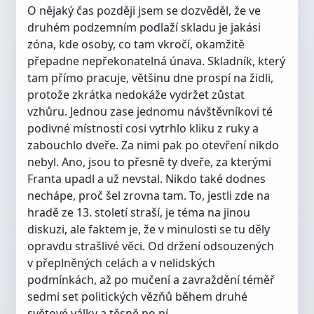
O nějaký čas později jsem se dozvěděl, že ve
druhém podzemním podlaží skladu je jakási
zóna, kde osoby, co tam vkročí, okamžitě
přepadne nepřekonatelná únava. Skladník, který
tam přímo pracuje, většinu dne prospí na židli,
protože zkrátka nedokáže vydržet zůstat
vzhůru. Jednou zase jednomu návštěvníkovi té
podivné místnosti cosi vytrhlo kliku z ruky a
zabouchlo dveře. Za nimi pak po otevření nikdo
nebyl. Ano, jsou to přesně ty dveře, za kterými
Franta upadl a už nevstal. Nikdo také dodnes
nechápe, proč šel zrovna tam. To, jestli zde na
hradě ze 13. století straší, je téma na jinou
diskuzi, ale faktem je, že v minulosti se tu děly
opravdu strašlivé věci. Od držení odsouzených
v přeplněných celách a v nelidských
podmínkách, až po mučení a zavraždění téměř
sedmi set politických vězňů během druhé
světové války a těsně po ní.