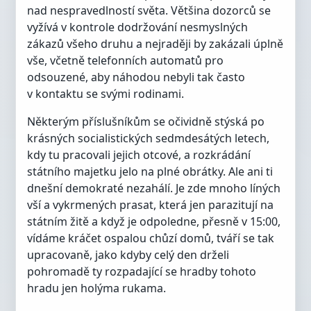
nad nespravedlností světa. Většina dozorců se
vyžívá v kontrole dodržování nesmyslných
zákazů všeho druhu a nejraději by zakázali úplně
vše, včetně telefonních automatů pro
odsouzené, aby náhodou nebyli tak často
v kontaktu se svými rodinami.
Některým příslušníkům se očividně stýská po
krásných socialistických sedmdesátých letech,
kdy tu pracovali jejich otcové, a rozkrádání
státního majetku jelo na plné obrátky. Ale ani ti
dnešní demokraté nezahálí. Je zde mnoho líných
vší a vykrmených prasat, která jen parazitují na
státním žitě a když je odpoledne, přesně v 15:00,
vídáme kráčet ospalou chůzí domů, tváří se tak
upracovaně, jako kdyby celý den drželi
pohromadě ty rozpadající se hradby tohoto
hradu jen holýma rukama.