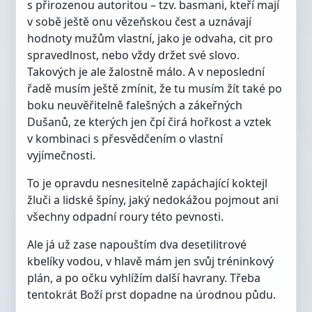
s přirozenou autoritou – tzv. basmani, kteří mají
v sobě ještě onu vězeňskou čest a uznávají
hodnoty mužům vlastní, jako je odvaha, cit pro
spravedlnost, nebo vždy držet své slovo.
Takových je ale žalostně málo. A v neposlední
řadě musím ještě zmínit, že tu musím žít také po
boku neuvěřitelně falešných a zákeřných
Dušanů, ze kterých jen čpí čirá hořkost a vztek
v kombinaci s přesvědčením o vlastní
vyjímečnosti.
To je opravdu nesnesitelně zapáchající koktejl
žluči a lidské špíny, jaký nedokážou pojmout ani
všechny odpadní roury této pevnosti.
Ale já už zase napouštím dva desetilitrové
kbelíky vodou, v hlavě mám jen svůj tréninkový
plán, a po očku vyhlížím další havrany. Třeba
tentokrát Boží prst dopadne na úrodnou půdu.