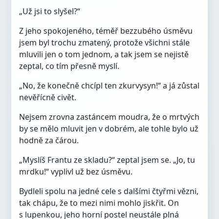
„Už jsi to slyšel?“
Z jeho spokojeného, téměř bezzubého úsměvu
jsem byl trochu zmatený, protože všichni stále
mluvili jen o tom jednom, a tak jsem se nejistě
zeptal, co tím přesně myslí.
„No, že konečně chcípl ten zkurvysyn!“ a já zůstal
nevěřícně civět.
Nejsem zrovna zastáncem moudra, že o mrtvých
by se mělo mluvit jen v dobrém, ale tohle bylo už
hodně za čárou.
„Myslíš Frantu ze skladu?“ zeptal jsem se. „Jo, tu
mrdku!“ vyplivl už bez úsměvu.
Bydleli spolu na jedné cele s dalšími čtyřmi vězni,
tak chápu, že to mezi nimi mohlo jiskřit. On
s lupenkou, jeho horní postel neustále plná