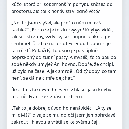
kůže, která při sebemenším pohybu sněžila do
prostoru, ale tolik nenávisti v jedné větě?
„No, to jsem slyšel, ale proč o něm mluvíš
takhle?“ „Protože je to zkurvysyn! Kdybys viděl,
jak si čistí zuby, vždycky si stoupne k oknu, pět
centimetrů od okna a s otevřenou hubou si je
tam čistí. Pokaždý. To okno je pak úplně
poprskaný od zubní pasty. A myslíš, že to pak po
sobě někdy umyje? Ani hovno. Dobře, že chcípl,
už bylo na čase. A jak smrděl! Od tý doby, co tam
není, se dá na cimře dejchat.“
Říkal to s takovým hněvem v hlase, jako kdyby
mu měl František znásilnit dceru.
„Tak to je dobrej důvod ho nenávidět.“ „A ty se
mi divíš?“ dívaje se mu do očí jsem jen pohrdavě
zakroutil hlavou a vrátil se ke svému čaji.