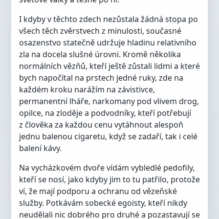
I kdyby v těchto zdech nezůstala žádná stopa po
všech těch zvěrstvech z minulosti, současné
osazenstvo statečně udržuje hladinu relativního
zla na docela slušné úrovni. Kromě několika
normálních vězňů, kteří ještě zůstali lidmi a které
bych napočítal na prstech jedné ruky, zde na
každém kroku narážím na závistivce,
permanentní lháře, narkomany pod vlivem drog,
opilce, na zloděje a podvodníky, kteří potřebují
z člověka za každou cenu vytáhnout alespoň
jednu balenou cigaretu, když se zadaří, tak i celé
balení kávy.
Na vycházkovém dvoře vídám vybledlé pedofily,
kteří se nosí, jako kdyby jim to tu patřilo, protože
ví, že mají podporu a ochranu od vězeňské
služby. Potkávám sobecké egoisty, kteří nikdy
neudělali nic dobrého pro druhé a pozastavují se