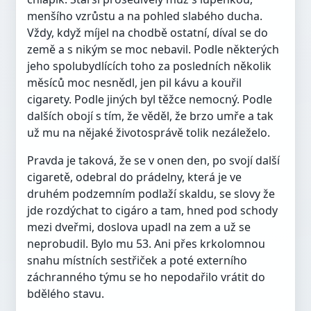
menšího vzrůstu a na pohled slabého ducha.
Vždy, když míjel na chodbě ostatní, díval se do
země a s nikým se moc nebavil. Podle některých
jeho spolubydlících toho za posledních několik
měsíců moc nesnědl, jen pil kávu a kouřil
cigarety. Podle jiných byl těžce nemocný. Podle
dalších obojí s tím, že věděl, že brzo umře a tak
už mu na nějaké životosprávě tolik nezáleželo.
Pravda je taková, že se v onen den, po svojí další
cigaretě, odebral do prádelny, která je ve
druhém podzemním podlaží skaldu, se slovy že
jde rozdýchat to cigáro a tam, hned pod schody
mezi dveřmi, doslova upadl na zem a už se
neprobudil. Bylo mu 53. Ani přes krkolomnou
snahu místních sestřiček a poté externího
záchranného týmu se ho nepodařilo vrátit do
bdělého stavu.