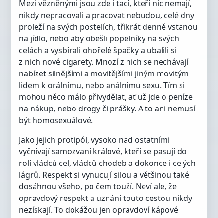
Mezi vězněnými jsou zde i tací, kteří nic nemají,
nikdy nepracovali a pracovat nebudou, celé dny
proleží na svých postelích, třikrát denně vstanou
na jídlo, nebo aby obešli popelníky na svých
celách a vysbírali ohořelé špačky a ubalili si
z nich nové cigarety. Mnozí z nich se nechávají
nabízet silnějšími a movitějšími jiným movitým
lidem k orálnímu, nebo análnímu sexu. Tím si
mohou něco málo přivydělat, ať už jde o peníze
na nákup, nebo drogy či prášky. A to ani nemusí
být homosexuálové.
Jako jejich protipól, vysoko nad ostatními
vyčnívají samozvaní králové, kteří se pasují do
rolí vládců cel, vládců chodeb a dokonce i celých
lágrů. Respekt si vynucují silou a většinou také
dosáhnou všeho, po čem touží. Neví ale, že
opravdový respekt a uznání touto cestou nikdy
nezískají. To dokážou jen opravdoví kápové