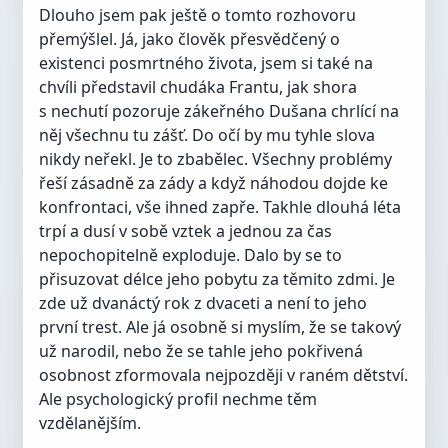
Dlouho jsem pak ještě o tomto rozhovoru
přemýšlel. Já, jako člověk přesvědčený o
existenci posmrtného života, jsem si také na
chvíli představil chudáka Frantu, jak shora
s nechutí pozoruje zákeřného Dušana chrlící na
něj všechnu tu zášť. Do očí by mu tyhle slova
nikdy neřekl. Je to zbabělec. Všechny problémy
řeší zásadně za zády a když náhodou dojde ke
konfrontaci, vše ihned zapře. Takhle dlouhá léta
trpí a dusí v sobě vztek a jednou za čas
nepochopitelně exploduje. Dalo by se to
přisuzovat délce jeho pobytu za těmito zdmi. Je
zde už dvanáctý rok z dvaceti a není to jeho
první trest. Ale já osobně si myslím, že se takový
už narodil, nebo že se tahle jeho pokřivená
osobnost zformovala nejpozději v raném dětství.
Ale psychologický profil nechme těm
vzdělanějším.