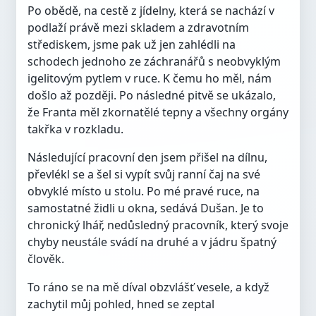
Po obědě, na cestě z jídelny, která se nachází v
podlaží právě mezi skladem a zdravotním
střediskem, jsme pak už jen zahlédli na
schodech jednoho ze záchranářů s neobvyklým
igelitovým pytlem v ruce. K čemu ho měl, nám
došlo až později. Po následné pitvě se ukázalo,
že Franta měl zkornatělé tepny a všechny orgány
takřka v rozkladu.
Následující pracovní den jsem přišel na dílnu,
převlékl se a šel si vypít svůj ranní čaj na své
obvyklé místo u stolu. Po mé pravé ruce, na
samostatné židli u okna, sedává Dušan. Je to
chronický lhář, nedůsledný pracovník, který svoje
chyby neustále svádí na druhé a v jádru špatný
člověk.
To ráno se na mě díval obzvlášť vesele, a když
zachytil můj pohled, hned se zeptal