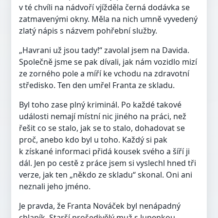
v té chvíli na nádvoří vjížděla černá dodávka se
zatmavenými okny. Měla na nich umně vyvedený
zlatý nápis s názvem pohřební služby.
„Havrani už jsou tady!“ zavolal jsem na Davida.
Společně jsme se pak dívali, jak nám vozidlo mizí
ze zorného pole a míří ke vchodu na zdravotní
středisko. Ten den umřel Franta ze skladu.
Byl toho zase plný kriminál. Po každé takové
události nemají místní nic jiného na práci, než
řešit co se stalo, jak se to stalo, dohadovat se
proč, anebo kdo byl u toho. Každý si pak
k získané informaci přidá kousek svého a šíří ji
dál. Jen po cestě z práce jsem si vyslechl hned tři
verze, jak ten „někdo ze skladu“ skonal. Oni ani
neznali jeho jméno.
Je pravda, že Franta Nováček byl nenápadný
chlapík. Starší prošedivělý muž s lupenkou,