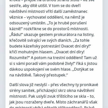
sestře, aby dítě utišil. V tom se do dveří
návštěvní místnosti vřítí další zaměstnanec
věznice – vychovatel oddělení, na němž je
odsouzený umístěn. „To je hrubé porušení
kázně!“ rozkřikne se do prostorů místnosti.
„Řádu!“ ukazuje gestem prokurátora na listiny,
křečovitě svírající ve svých dlaních. „Za tohle
budete kázeňsky potrestán! Dvacet dní díry!“
křičí mohutným hlasem. „Dvacet dní díry!
Rozumíte?“ A potom na trestní oddělení! Tam už
si s vámi poradí vám podobné živly!“ říká s jistou
dávkou uspokojení ve svém hlase. „Dotýkat se
na návštěvě. Takový přestupek.“
Další slova již neslyší – přes všechny ty pronikavé
sirény sanitek, přicházející skrz okna návštěvní
místnosti. Pak uslyší zvuk tříštícího se skla – to,
jak jsou rozraženy dveře. Místo záchranářů však
do místnosti vbíhá několik těžkooděnců. Právě