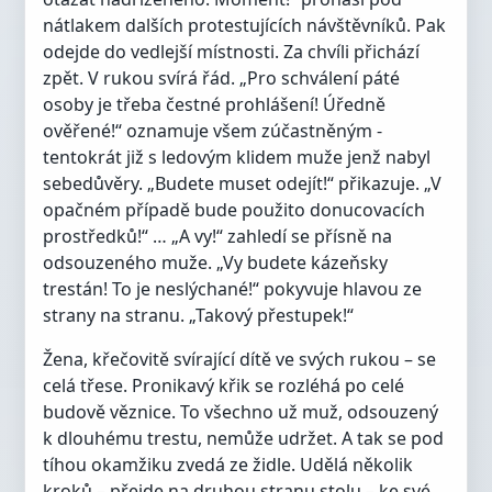
nátlakem dalších protestujících návštěvníků. Pak
odejde do vedlejší místnosti. Za chvíli přichází
zpět. V rukou svírá řád. „Pro schválení páté
osoby je třeba čestné prohlášení! Úředně
ověřené!“ oznamuje všem zúčastněným -
tentokrát již s ledovým klidem muže jenž nabyl
sebedůvěry. „Budete muset odejít!“ přikazuje. „V
opačném případě bude použito donucovacích
prostředků!“ … „A vy!“ zahledí se přísně na
odsouzeného muže. „Vy budete kázeňsky
trestán! To je neslýchané!“ pokyvuje hlavou ze
strany na stranu. „Takový přestupek!“
Žena, křečovitě svírající dítě ve svých rukou – se
celá třese. Pronikavý křik se rozléhá po celé
budově věznice. To všechno už muž, odsouzený
k dlouhému trestu, nemůže udržet. A tak se pod
tíhou okamžiku zvedá ze židle. Udělá několik
kroků – přejde na druhou stranu stolu – ke své