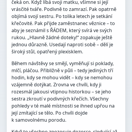
čeká on. Když líbá svoji matku, všimne si její
vrásčité tváře. Podivně to zamrazí. Pak opatrně
objímá svojí sestru. Po tolika letech je setkání
křečovité. Pak přijde zaměstnanec věznice – to
aby je seznámil s ŘÁDEM, který svírá ve svých
rukou. „Hlavně žádné doteky!“ zopakuje ještě
jednou důrazně. Usedají naproti sobě – dělí je
široký stůl, opatřený plexisklem.
Během návštěvy se smějí, vyměňují si poklady,
mlčí, pláčou. Přibližně v půli – tedy jediných tří
hodin, kdy se mohou vidět – kdy se nemohou
vzájemně dotýkat. Zrovna ve chvíli, kdy ji
rozesmál jakousi vtipnou historkou – se jeho
sestra zkroutí v podivných křečích. Všechny
pohledy v té malé místnosti se ihned upřou na
její zmítající se tělo. Po chvíli dojde
k samovolnému porodu.
Když to všechno zpozoruje dozorce, sledující až