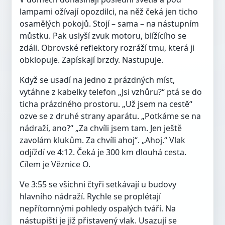
lampami ožívají opozdilci, na něž čeká jen ticho
osamělých pokojů. Stojí – sama – na nástupním
můstku. Pak uslyší zvuk motoru, blížícího se
zdáli. Obrovské reflektory rozráží tmu, která ji
obklopuje. Zapískají brzdy. Nastupuje.
Když se usadí na jedno z prázdných míst,
vytáhne z kabelky telefon „Jsi vzhůru?“ ptá se do
ticha prázdného prostoru. „Už jsem na cestě“
ozve se z druhé strany aparátu. „Potkáme se na
nádraží, ano?“ „Za chvíli jsem tam. Jen ještě
zavolám klukům. Za chvíli ahoj“. „Ahoj.“ Vlak
odjíždí ve 4:12. Čeká je 300 km dlouhá cesta.
Cílem je Věznice O.
Ve 3:55 se všichni čtyři setkávají u budovy
hlavního nádraží. Rychle se proplétají
nepřítomnými pohledy ospalých tváří. Na
nástupišti je již přistavený vlak. Usazují se