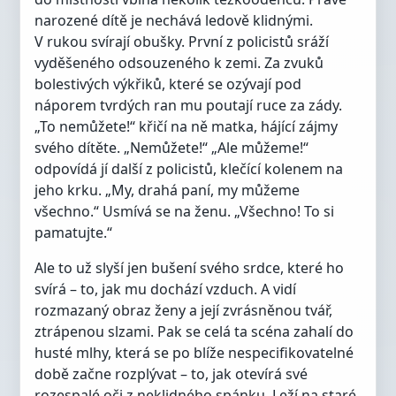
narozené dítě je nechává ledově klidnými.
V rukou svírají obušky. První z policistů sráží
vyděšeného odsouzeného k zemi. Za zvuků
bolestivých výkřiků, které se ozývají pod
náporem tvrdých ran mu poutají ruce za zády.
„To nemůžete!“ křičí na ně matka, hájící zájmy
svého dítěte. „Nemůžete!“ „Ale můžeme!“
odpovídá jí další z policistů, klečící kolenem na
jeho krku. „My, drahá paní, my můžeme
všechno.“ Usmívá se na ženu. „Všechno! To si
pamatujte.“
Ale to už slyší jen bušení svého srdce, které ho
svírá – to, jak mu dochází vzduch. A vidí
rozmazaný obraz ženy a její zvrásněnou tvář,
ztrápenou slzami. Pak se celá ta scéna zahalí do
husté mlhy, která se po blíže nespecifikovatelné
době začne rozplývat – to, jak otevírá své
rozespalé oči z neklidného spánku. Leží na staré