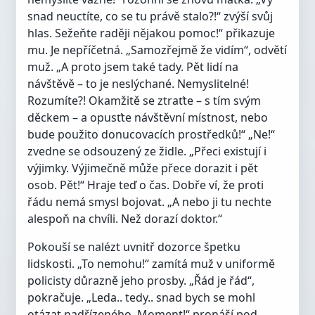
snad neuctíte, co se tu právě stalo?!“ zvýší svůj
hlas. Sežeňte raději nějakou pomoc!“ přikazuje
mu. Je nepříčetná. „Samozřejmě že vidím“, odvětí
muž. „A proto jsem také tady. Pět lidí na
návštěvě – to je neslýchané. Nemyslitelné!
Rozumíte?! Okamžitě se ztraťte – s tím svým
děckem – a opusťte návštěvní místnost, nebo
bude použito donucovacích prostředků!“ „Ne!“
zvedne se odsouzený ze židle. „Přeci existují i
výjimky. Výjimečně může přece dorazit i pět
osob. Pět!“ Hraje teď o čas. Dobře ví, že proti
řádu nemá smysl bojovat. „A nebo ji tu nechte
alespoň na chvíli. Než dorazí doktor.“
Pokouší se nalézt uvnitř dozorce špetku
lidskosti. „To nemohu!“ zamítá muž v uniformě
policisty důrazně jeho prosby. „Řád je řád“,
pokračuje. „Leda.. tedy.. snad bych se mohl
otázat nadřízeného. Moment!“ pronáší pod