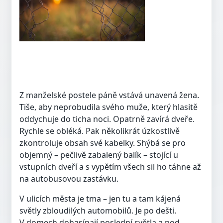
Z manželské postele páně vstává unavená žena.
Tiše, aby neprobudila svého muže, který hlasitě
oddychuje do ticha noci. Opatrně zavírá dveře.
Rychle se obléká. Pak několikrát úzkostlivě
zkontroluje obsah své kabelky. Shýbá se pro
objemný – pečlivě zabalený balík – stojící u
vstupních dveří a s vypětím všech sil ho táhne až
na autobusovou zastávku.
V ulicích města je tma – jen tu a tam kájená
světly zbloudilých automobilů. Je po dešti.
V domech dohasínají poslední světla a pod