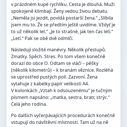
v prázdném kupé rychlíku. Cesta je dlouhá. Muži
spokojeně klimbají. Ženy vedou živou debatu.
„Neměla jsi jezdit, povídá postarší žena.“ „Slíbila
jsem mu to. Že se předtím ještě uvidíme. Vždyť je
to už několik let.“ „Je to strašné, jak ten čas letí.“
„Letí.“ Pak se obě dvě odmlčí.
Následují složité manévry. Několik přestupů.
Zmatky. Spěch. Stres. Po tom všem konečně
dorazí do obce O. Odtam se vláčí – pěšky
(několik kilometrů) – k branám věznice. Rozléhá
se uprostřed pustých polí. Zazvoní. Žena
vytahuje z kabelky papír velikosti A4.
V kolonkách „Vztah k odsouzenému“ je tučným
písmem napsáno: „matka, sestra, bratr, strýc.“
Celá jeho rodina.
Po dalších vyčerpávajících procedurách konečně
vstupují do návštěvní místnosti. Tam už na ně