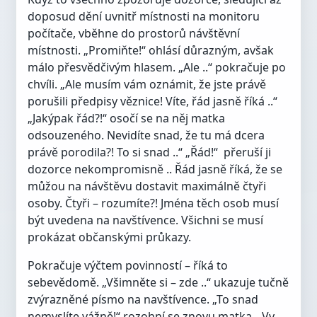
doposud dění uvnitř místnosti na monitoru
počítače, vběhne do prostorů návštěvní
místnosti. „Promiňte!“ ohlásí důrazným, avšak
málo přesvědčivým hlasem. „Ale ..“ pokračuje po
chvíli. „Ale musím vám oznámit, že jste právě
porušili předpisy věznice! Víte, řád jasně říká ..“
„Jakýpak řád?!“ osočí se na něj matka
odsouzeného. Nevidíte snad, že tu má dcera
právě porodila?! To si snad ..“ „Řád!“ přeruší ji
dozorce nekompromisně .. Řád jasně říká, že se
můžou na návštěvu dostavit maximálně čtyři
osoby. Čtyři – rozumíte?! Jména těch osob musí
být uvedena na navštívence. Všichni se musí
prokázat občanskými průkazy.
Pokračuje výčtem povinností – říká to
sebevědomě. „Všimněte si – zde ..“ ukazuje tučně
zvýrazněné písmo na navštívence. „To snad
nemyslíte vážně!“ rozohní se znovu matka. „Vy