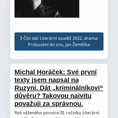
Číst dál: Literární soutěž 2022, drama:
Probuzení do snu, Jan Žemlička
Michal Horáček: Své první
texty jsem napsal na
Ruzyni. Dát „kriminálníkovi“
důvěru? Takovou naivitu
považuji za správnou.
Roli váženého porotce III. ročníku Literární