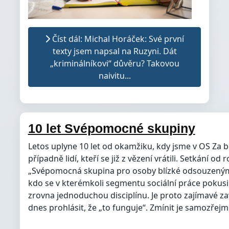
Číst dál: Michal Horáček: Své první
texty jsem napsal na Ruzyni. Dát
„kriminálníkovi“ důvěru? Takovou
naivitu...
10 let Svépomocné skupiny
Letos uplyne 10 let od okamžiku, kdy jsme v OS Za 
případně lidí, kteří se již z vězení vrátili. Setkání
„Svépomocná skupina pro osoby blízké odsouzeným“. 
kdo se v kterémkoli segmentu sociální práce pokusi
zrovna jednoduchou disciplínu. Je proto zajímavé z
dnes prohlásit, že „to funguje“. Zmínit je samozřejmě