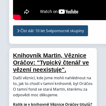
Číst dál: 10 let Svépomocné skupiny
Knihovník Martin, Věznice
Oráčov: "Typický čtenář ve
vězení neexistuje".
Další věznicí, kde jsme mohli nahlédnout na
to, jak to chodí v tamní knihovně, byl Oráčov.
O tamní fond se stará Martin, kterému za
odpovědi moc děkujeme.
Kolik je v knihovně Věznice Oráčov titulů?