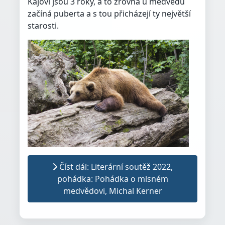
Kájovi jsou 3 roky, a to zrovna u medvědů
začíná puberta a s tou přicházejí ty největší
starosti.
Číst dál: Literární soutěž 2022,
pohádka: Pohádka o mlsném
medvědovi, Michal Kerner