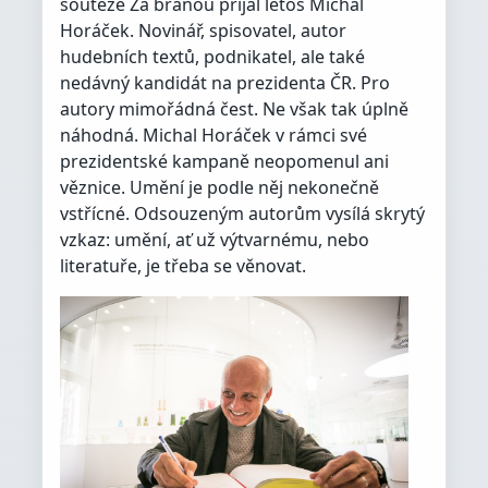
soutěže Za branou přijal letos Michal
Horáček. Novinář, spisovatel, autor
hudebních textů, podnikatel, ale také
nedávný kandidát na prezidenta ČR. Pro
autory mimořádná čest. Ne však tak úplně
náhodná. Michal Horáček v rámci své
prezidentské kampaně neopomenul ani
věznice. Umění je podle něj nekonečně
vstřícné. Odsouzeným autorům vysílá skrytý
vzkaz: umění, ať už výtvarnému, nebo
literatuře, je třeba se věnovat.