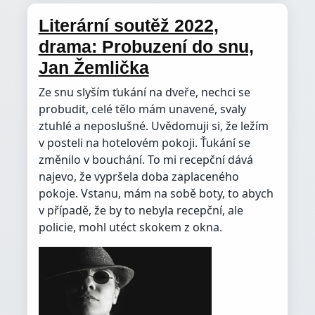
Literární soutěž 2022,
drama: Probuzení do snu,
Jan Žemlička
Ze snu slyším ťukání na dveře, nechci se
probudit, celé tělo mám unavené, svaly
ztuhlé a neposlušné. Uvědomuji si, že ležím
v posteli na hotelovém pokoji. Ťukání se
změnilo v bouchání. To mi recepční dává
najevo, že vypršela doba zaplaceného
pokoje. Vstanu, mám na sobě boty, to abych
v případě, že by to nebyla recepční, ale
policie, mohl utéct skokem z okna.