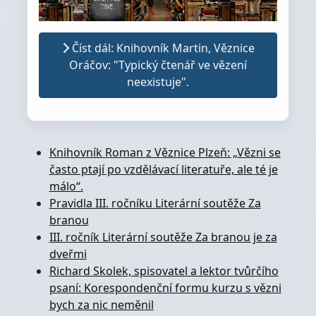
Číst dál: Knihovník Martin, Věznice
Oráčov: "Typický čtenář ve vězení
neexistuje".
Knihovník Roman z Věznice Plzeň: „Vězni se
často ptají po vzdělávací literatuře, ale té je
málo“.
Pravidla III. ročníku Literární soutěže Za
branou
III. ročník Literární soutěže Za branou je za
dveřmi
Richard Skolek, spisovatel a lektor tvůrčího
psaní: Korespondenční formu kurzu s vězni
bych za nic neměnil